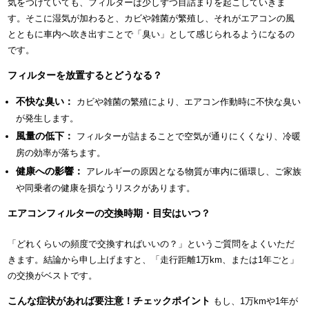
気をつけていても、フィルターは少しずつ目詰まりを起こしていきま
す。そこに湿気が加わると、カビや雑菌が繁殖し、それがエアコンの風
とともに車内へ吹き出すことで「臭い」として感じられるようになるの
です。
フィルターを放置するとどうなる？
不快な臭い：
カビや雑菌の繁殖により、エアコン作動時に不快な臭い
が発生します。
風量の低下：
フィルターが詰まることで空気が通りにくくなり、冷暖
房の効率が落ちます。
健康への影響：
アレルギーの原因となる物質が車内に循環し、ご家族
や同乗者の健康を損なうリスクがあります。
エアコンフィルターの交換時期・目安はいつ？
「どれくらいの頻度で交換すればいいの？」というご質問をよくいただ
きます。結論から申し上げますと、「走行距離1万km、または1年ごと」
の交換がベストです。
こんな症状があれば要注意！チェックポイント
もし、1万kmや1年が