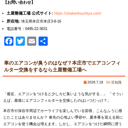
【お問い合わせ】
土屋整備工場 公式サイト:
https://shakentsuchiya.com/
所在地:
埼玉県本庄市本庄3-8-16
電話番号：0495-22-3631
Facebook
Twitter
Email
共
有
車のエアコンが臭うのはなぜ？本庄市でエアコンフィ
ルター交換をするなら土屋整備工場へ
2026.7.18
豆知識
「最近、エアコンをつけると少しカビ臭いような気がする…」 「そうい
えば、最後にエアコンフィルターを交換したのはいつだっけ？」
本庄市や深谷市周辺でカーライフを楽しんでいる皆様、こんなふうに感
じたことはありませんか？ 春先の心地よい季節や、夏本番を迎える前に
エアコンを使う機会は増えます。しかし、エアコンをつけた瞬間に漂う