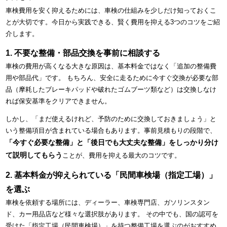
車検費用を安く抑えるためには、車検の仕組みを少しだけ知っておくこ
とが大切です。今日から実践できる、賢く費用を抑える3つのコツをご紹
介します。
1. 不要な整備・部品交換を事前に相談する
車検の費用が高くなる大きな原因は、基本料金ではなく「追加の整備費
用や部品代」です。 もちろん、安全に走るために今すぐ交換が必要な部
品（摩耗したブレーキパッドや破れたゴムブーツ類など）は交換しなけ
れば保安基準をクリアできません。
しかし、「まだ使えるけれど、予防のために交換しておきましょう」と
いう整備項目が含まれている場合もあります。事前見積もりの段階で、
「今すぐ必要な整備」と「後日でも大丈夫な整備」をしっかり分け
て説明してもらう
ことが、費用を抑える最大のコツです。
2. 基本料金が抑えられている「民間車検場（指定工場）」
を選ぶ
車検を依頼する場所には、ディーラー、車検専門店、ガソリンスタン
ド、カー用品店など様々な選択肢があります。 その中でも、国の認可を
受けた「指定工場（民間車検場）」を持つ整備工場を選ぶのがおすすめ