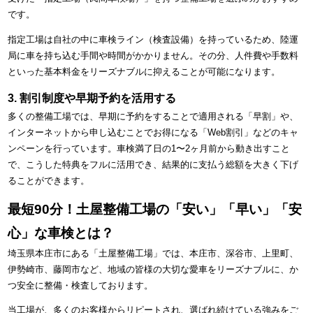
です。
指定工場は自社の中に車検ライン（検査設備）を持っているため、陸運
局に車を持ち込む手間や時間がかかりません。その分、人件費や手数料
といった基本料金をリーズナブルに抑えることが可能になります。
3. 割引制度や早期予約を活用する
多くの整備工場では、早期に予約をすることで適用される「早割」や、
インターネットから申し込むことでお得になる「Web割引」などのキャ
ンペーンを行っています。車検満了日の1〜2ヶ月前から動き出すこと
で、こうした特典をフルに活用でき、結果的に支払う総額を大きく下げ
ることができます。
最短90分！土屋整備工場の「安い」「早い」「安
心」な車検とは？
埼玉県本庄市にある「土屋整備工場」では、本庄市、深谷市、上里町、
伊勢崎市、藤岡市など、地域の皆様の大切な愛車をリーズナブルに、か
つ安全に整備・検査しております。
当工場が、多くのお客様からリピートされ、選ばれ続けている強みをご