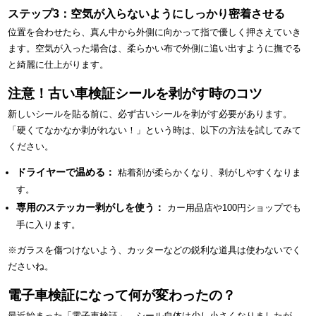
ステップ3：空気が入らないようにしっかり密着させる
位置を合わせたら、真ん中から外側に向かって指で優しく押さえていき
ます。空気が入った場合は、柔らかい布で外側に追い出すように撫でる
と綺麗に仕上がります。
注意！古い車検証シールを剥がす時のコツ
新しいシールを貼る前に、必ず古いシールを剥がす必要があります。
「硬くてなかなか剥がれない！」という時は、以下の方法を試してみて
ください。
ドライヤーで温める：
粘着剤が柔らかくなり、剥がしやすくなりま
す。
専用のステッカー剥がしを使う：
カー用品店や100円ショップでも
手に入ります。
※ガラスを傷つけないよう、カッターなどの鋭利な道具は使わないでく
ださいね。
電子車検証になって何が変わったの？
最近始まった「電子車検証」。シール自体は少し小さくなりましたが、