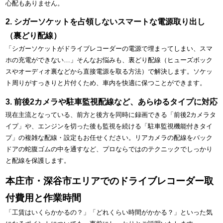
心配もありません。
2. シガーソケットを占領しないスマートな電源取り出し
（裏どり配線）
「シガーソケットがドライブレコーダーの電源で埋まってしまい、スマ
ホの充電ができない…」そんなお悩みも、裏どり配線（ヒューズボック
スやオーディオ裏などから直接電源を取る方法）で解決します。ソケッ
ト周りがすっきりと片付くため、車内を快適に保つことができます。
3. 前後2カメラや駐車監視配線など、あらゆるタイプに対応
現在主流となっている、前方と後方を同時に録画できる「前後2カメラタ
イプ」や、エンジンを切った後も監視を続ける「駐車監視機能付きタイ
プ」の複雑な配線・設定もお任せください。リアカメラの配線をバック
ドアの蛇腹ゴムの中を通すなど、プロならではのテクニックでしっかり
と配線を保護します。
本庄市・深谷市エリアでのドライブレコーダー取
付費用と作業時間
「工賃はいくらかかるの？」「どれくらい時間がかかる？」といった気