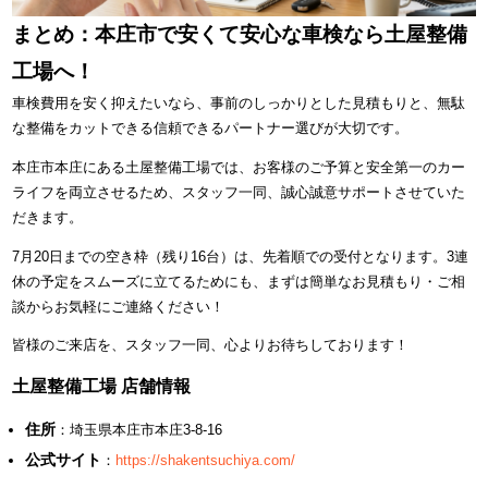
まとめ：本庄市で安くて安心な車検なら土屋整備
工場へ！
車検費用を安く抑えたいなら、事前のしっかりとした見積もりと、無駄
な整備をカットできる信頼できるパートナー選びが大切です。
本庄市本庄にある土屋整備工場では、お客様のご予算と安全第一のカー
ライフを両立させるため、スタッフ一同、誠心誠意サポートさせていた
だきます。
7月20日までの空き枠（残り16台）は、先着順での受付となります。3連
休の予定をスムーズに立てるためにも、まずは簡単なお見積もり・ご相
談からお気軽にご連絡ください！
皆様のご来店を、スタッフ一同、心よりお待ちしております！
土屋整備工場 店舗情報
住所
：埼玉県本庄市本庄3-8-16
公式サイト
：
https://shakentsuchiya.com/