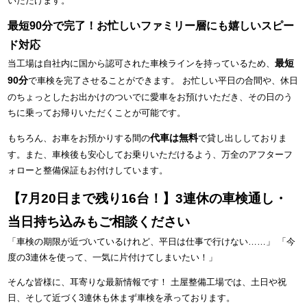
いただけます。
最短90分で完了！お忙しいファミリー層にも嬉しいスピー
ド対応
最短
当工場は自社内に国から認可された車検ラインを持っているため、
90分
で車検を完了させることができます。 お忙しい平日の合間や、休日
のちょっとしたお出かけのついでに愛車をお預けいただき、その日のう
ちに乗ってお帰りいただくことが可能です。
代車は無料
もちろん、お車をお預かりする間の
で貸し出ししておりま
す。また、車検後も安心してお乗りいただけるよう、万全のアフターフ
ォローと整備保証もお付けしています。
【7月20日まで残り16台！】3連休の車検通し・
当日持ち込みもご相談ください
「車検の期限が近づいているけれど、平日は仕事で行けない……」 「今
度の3連休を使って、一気に片付けてしまいたい！」
そんな皆様に、耳寄りな最新情報です！ 土屋整備工場では、土日や祝
日、そして近づく3連休も休まず車検を承っております。