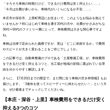
「そろそろ車検の時期だけど、できるだけ費用は安く抑えたい……」
「今月は出費が多いから、車検代がいくらになるか不安……」
本庄市や深谷市、上里町周辺にお住まいで、このようなお悩みを抱えて
いませんか？特にはじめて車検を通す20代の方や、出費がかさみがちな
30代〜50代のファミリー層にとって、車検費用は大きな関心事ですよ
ね。
車検は法律で定められた義務ですが、実は「どこに依頼するか」で費用
やスピードが大きく変わることをご存じでしょうか。
この記事では、自動車整備のプロである「土屋整備工場」が、車検費用
をできるだけ安く抑えるコツと、当工場が地域の皆様に選ばれている理
由を分かりやすく解説します。
さらに、【7月20日までの限定で、まだ間に合う車検の空き枠情報】もお
届けします。「3連休を使ってスピーディーに終わらせたい！」という方
も、ぜひ最後までチェックしてくださいね。
【本庄・深谷・上里】車検費用をできるだけ安く
抑える3つのコツ