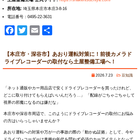
所在地:
埼玉県本庄市本庄3-8-16
電話番号：0495-22-3631
Facebook
Twitter
Email
共
有
【本庄市・深谷市】あおり運転対策に！前後カメラド
ライブレコーダーの取付なら土屋整備工場へ！
2026.7.23
豆知識
「ネット通販やカー用品店で安くドライブレコーダーを買ったけれど、
どこに取り付けてもらえばいいんだろう…」 「配線がごちゃごちゃして
視界の邪魔になるのは嫌だな」
本庄市や深谷市周辺で、このようにドライブレコーダーの取付にお悩み
の方はいらっしゃいませんか？
あおり運転への対策や万が一の事故の際の「動かぬ証拠」として、今や
ドライブレコーダーは車種や年代を問わず必須のカーアイテムとなって