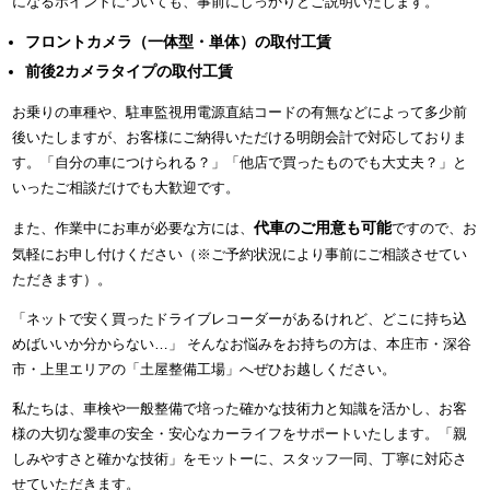
になるポイントについても、事前にしっかりとご説明いたします。
フロントカメラ（一体型・単体）の取付工賃
前後2カメラタイプの取付工賃
お乗りの車種や、駐車監視用電源直結コードの有無などによって多少前
後いたしますが、お客様にご納得いただける明朗会計で対応しておりま
す。「自分の車につけられる？」「他店で買ったものでも大丈夫？」と
いったご相談だけでも大歓迎です。
代車のご用意も可能
また、作業中にお車が必要な方には、
ですので、お
気軽にお申し付けください（※ご予約状況により事前にご相談させてい
ただきます）。
「ネットで安く買ったドライブレコーダーがあるけれど、どこに持ち込
めばいいか分からない…」 そんなお悩みをお持ちの方は、本庄市・深谷
市・上里エリアの「土屋整備工場」へぜひお越しください。
私たちは、車検や一般整備で培った確かな技術力と知識を活かし、お客
様の大切な愛車の安全・安心なカーライフをサポートいたします。「親
しみやすさと確かな技術」をモットーに、スタッフ一同、丁寧に対応さ
せていただきます。