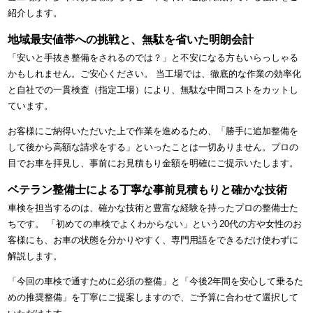
紹介します。
地域最安値帯への挑戦と、無駄を省いた明朗会計
「安いと手抜き整備をされるのでは？」と不安になる方もいらっしゃる
かもしれません。ご安心ください。 当工場では、徹底的な作業の効率化
と自社での一貫検査（指定工場）により、無駄な中間コストをカットし
ています。
お客様にご納得いただいた上で作業を進めるため、「勝手に追加整備を
して後から高額な請求をする」といったことは一切ありません。プロの
目でお車を拝見し、事前にお見積もり金額を明確にご提示いたします。
ベテラン整備士による丁寧な事前見積もりと確かな技術
車検を担当するのは、確かな技術と豊富な経験を持ったプロの整備士た
ちです。 「初めての車検でよくわからない」という20代の方や女性のお
客様にも、お車の状態を分かりやすく、専門用語をできるだけ使わずに
解説します。
「今回の車検で通すために必須の整備」と「今後2年間を安心して乗るた
めの推奨整備」を丁寧にご提案しますので、ご予算に合わせて選択して