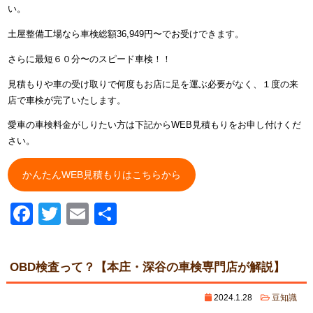
い。
土屋整備工場なら車検総額36,949円〜でお受けできます。
さらに最短６０分〜のスピード車検！！
見積もりや車の受け取りで何度もお店に足を運ぶ必要がなく、１度の来
店で車検が完了いたします。
愛車の車検料金がしりたい方は下記からWEB見積もりをお申し付けくだ
さい。
かんたんWEB見積もりはこちらから
Facebook
Twitter
Email
共
有
OBD検査って？【本庄・深谷の車検専門店が解説】
2024.1.28
豆知識