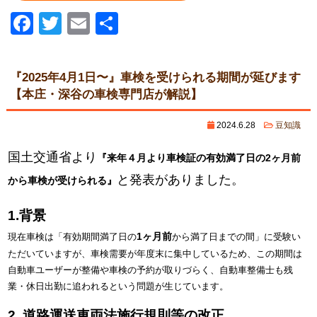
Facebook
Twitter
Email
共
有
『2025年4月1日〜』車検を受けられる期間が延びます
【本庄・深谷の車検専門店が解説】
2024.6.28
豆知識
国土交通省より
『来年４月より車検証の有効満了日の2ヶ月前
と発表がありました。
から車検が受けられる』
1.背景
1ヶ月前
現在車検は「有効期間満了日の
から満了日までの間」に受験い
ただいていますが、車検需要が年度末に集中しているため、この期間は
自動車ユーザーが整備や車検の予約が取りづらく、自動車整備士も残
業・休日出勤に追われるという問題が生じています。
2. 道路運送車両法施行規則等の改正