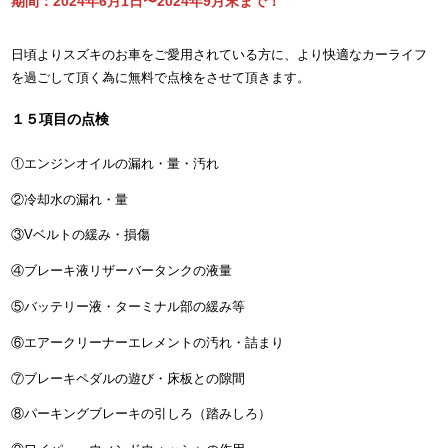
期間：2024年6月1日〜2024年9月末まで！
日頃よりスズキのお車をご愛用されている方に、より快適なカーライフ
を過ごして頂く為に無料で点検をさせて頂きます。
１５項目の点検
①エンジンオイルの漏れ・量・汚れ
②冷却水の漏れ・量
③Vベルトの緩み・損傷
④ブレーキ液リザーバータンクの液量
⑤バッテリー液・ターミナル部の緩み等
⑥エアークリーナーエレメントの汚れ・詰まり
⑦ブレーキペダルの遊び・床板との隙間
⑧パーキングブレーキの引しろ（踏みしろ）