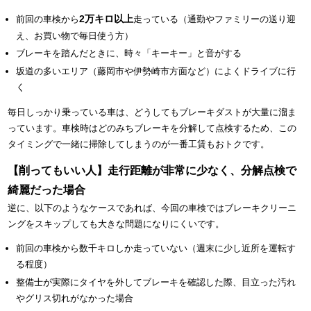
2万キロ以上
前回の車検から
走っている（通勤やファミリーの送り迎
え、お買い物で毎日使う方）
ブレーキを踏んだときに、時々「キーキー」と音がする
坂道の多いエリア（藤岡市や伊勢崎市方面など）によくドライブに行
く
毎日しっかり乗っている車は、どうしてもブレーキダストが大量に溜ま
っています。車検時はどのみちブレーキを分解して点検するため、この
タイミングで一緒に掃除してしまうのが一番工賃もおトクです。
【削ってもいい人】走行距離が非常に少なく、分解点検で
綺麗だった場合
逆に、以下のようなケースであれば、今回の車検ではブレーキクリーニ
ングをスキップしても大きな問題になりにくいです。
前回の車検から数千キロしか走っていない（週末に少し近所を運転す
る程度）
整備士が実際にタイヤを外してブレーキを確認した際、目立った汚れ
やグリス切れがなかった場合