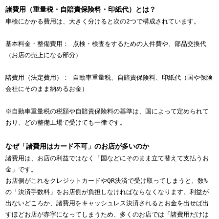
諸費用（重量税・自賠責保険料・印紙代）とは？
車検にかかる費用は、大きく分けると次の2つで構成されています。
基本料金・整備費用： 点検・検査をするための人件費や、部品交換代
（お店の売上になる部分）
諸費用（法定費用）： 自動車重量税、自賠責保険料、印紙代（国や保険
会社にそのまま納めるお金）
※自動車重量税の税額や自賠責保険料の基準は、国によって定められて
おり、どの整備工場で受けても一律です。
なぜ「諸費用はカード不可」のお店が多いのか
諸費用は、お店の利益ではなく「国などにそのまま立て替えて支払うお
金」です。
お店側がこれをクレジットカードやQR決済で受け取ってしまうと、数%
の「決済手数料」をお店側が負担しなければならなくなります。利益が
出ないどころか、諸費用をキャッシュレス決済されるとお金を出せば出
すほどお店が赤字になってしまうため、多くのお店では「諸費用だけは