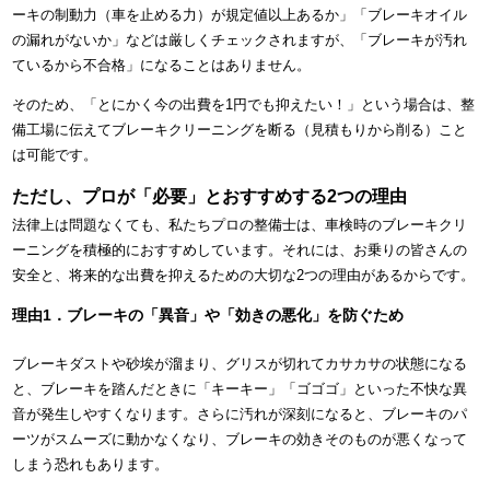
ーキの制動力（車を止める力）が規定値以上あるか」「ブレーキオイル
の漏れがないか」などは厳しくチェックされますが、「ブレーキが汚れ
ているから不合格」になることはありません。
そのため、「とにかく今の出費を1円でも抑えたい！」という場合は、整
備工場に伝えてブレーキクリーニングを断る（見積もりから削る）こと
は可能です。
ただし、プロが「必要」とおすすめする2つの理由
法律上は問題なくても、私たちプロの整備士は、車検時のブレーキクリ
ーニングを積極的におすすめしています。それには、お乗りの皆さんの
安全と、将来的な出費を抑えるための大切な2つの理由があるからです。
理由1．ブレーキの「異音」や「効きの悪化」を防ぐため
ブレーキダストや砂埃が溜まり、グリスが切れてカサカサの状態になる
と、ブレーキを踏んだときに「キーキー」「ゴゴゴ」といった不快な異
音が発生しやすくなります。さらに汚れが深刻になると、ブレーキのパ
ーツがスムーズに動かなくなり、ブレーキの効きそのものが悪くなって
しまう恐れもあります。