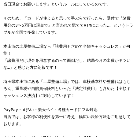
当日現金でお願いします」というルールにしているのです。
そのため、「カードが使えると思って手ぶらで行ったら、受付で『諸費
用分の3〜5万円は現金で』と言われて慌ててATMに走った…」というトラ
ブルが全国で多発しています。
本庄市の土屋整備工場なら「諸費用も含めて全額キャッシュレス」が可
能！
「諸費用だけ現金を用意するのって面倒だし、結局今月の出費がキツい
な…」と感じた方に朗報です！
埼玉県本庄市にある「土屋整備工場」では、車検基本料や整備代はもち
ろん、重量税や自賠責保険料といった『法定諸費用』も含めた【全額キ
ャッシュレス決済】に対応しています！
PayPay・ｄ払い・楽天ペイ・各種カードにフル対応
当店では、お客様の利便性を第一に考え、幅広い決済方法をご用意して
おります。