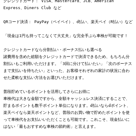
クレジットカード： VISA、Mastercard、JCB、American 
Express、Diners Club など
QRコード決済： PayPay（ペイペイ）、d払い、楽天ペイ（R払い）など
「現金は1円も持ってこなくて大丈夫」な完全手ぶら車検が可能です！
クレジットカードなら分割払い・ボーナス払いも選べる
諸費用を含めた総額をクレジットカードで決済できるため、もちろん分
割払いもご利用いただけます。「3回に分けて払いたい」「次のボーナス
まで支払いを待ちたい」といった、お客様それぞれの家計の状況に合わ
せた柔軟な支払い方法をお選びいただけます。
普段貯めているポイントを活用してさらにお得に
車検代は大きな金額ですから、全額キャッシュレス決済にすることで、
貯まるポイントも数千ポイント単位になります。d払いならdポイント、
楽天ペイなら楽天ポイントなど、普段のお買い物で貯めたポイントを使
って車検代をお支払いいただくことも可能です。これこそ、現金払いに
はない「最もおすすめな車検の節約術」と言えます。