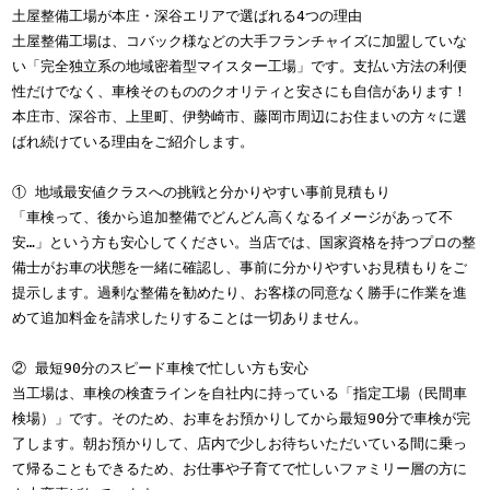
土屋整備工場が本庄・深谷エリアで選ばれる4つの理由
土屋整備工場は、コバック様などの大手フランチャイズに加盟していな
い「完全独立系の地域密着型マイスター工場」です。支払い方法の利便
性だけでなく、車検そのもののクオリティと安さにも自信があります！
本庄市、深谷市、上里町、伊勢崎市、藤岡市周辺にお住まいの方々に選
ばれ続けている理由をご紹介します。
① 地域最安値クラスへの挑戦と分かりやすい事前見積もり
「車検って、後から追加整備でどんどん高くなるイメージがあって不
安…」という方も安心してください。当店では、国家資格を持つプロの整
備士がお車の状態を一緒に確認し、事前に分かりやすいお見積もりをご
提示します。過剰な整備を勧めたり、お客様の同意なく勝手に作業を進
めて追加料金を請求したりすることは一切ありません。
② 最短90分のスピード車検で忙しい方も安心
当工場は、車検の検査ラインを自社内に持っている「指定工場（民間車
検場）」です。そのため、お車をお預かりしてから最短90分で車検が完
了します。朝お預かりして、店内で少しお待ちいただいている間に乗っ
て帰ることもできるため、お仕事や子育てで忙しいファミリー層の方に