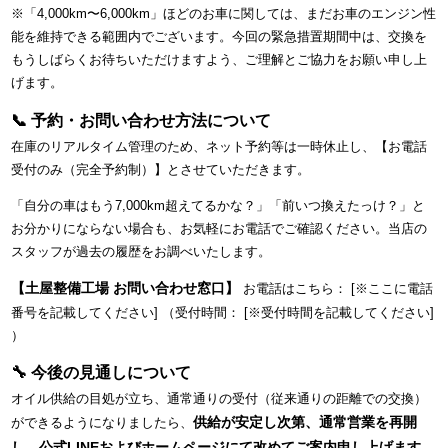
※「4,000km〜6,000km」ほどのお車に関しては、まだお車のエンジン性
能を維持できる範囲内でございます。今回の緊急措置期間中は、交換を
もうしばらくお待ちいただけますよう、ご理解とご協力をお願い申し上
げます。
📞 予約・お問い合わせ方法について
在庫のリアルタイム管理のため、ネット予約等は一時休止し、【お電話
受付のみ（完全予約制）】とさせていただきます。
「自分の車はもう7,000km超えてるかな？」「前いつ換えたっけ？」と
お分かりにならない場合も、お気軽にお電話でご確認ください。当店の
スタッフが過去の履歴をお調べいたします。
【土屋整備工場 お問い合わせ窓口】
お電話はこちら： [※ここに電話
番号を記載してください] （受付時間： [※受付時間を記載してください]
）
🔧 今後の見通しについて
オイル供給の目処が立ち、通常通りの受付（従来通りの距離での交換）
供給が安定し次第、通常営業を再開
ができるようになりましたら、
し、公式LINEおよびホームページにて改めてご案内申し上げます。