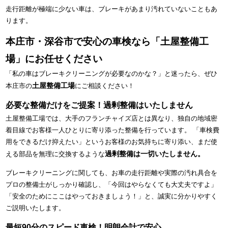
走行距離が極端に少ない車は、ブレーキがあまり汚れていないこともあ
ります。
本庄市・深谷市で安心の車検なら「土屋整備工
場」にお任せください
「私の車はブレーキクリーニングが必要なのかな？」と迷ったら、ぜひ
土屋整備工場
本庄市の
にご相談ください！
必要な整備だけをご提案！過剰整備はいたしません
土屋整備工場では、大手のフランチャイズ店とは異なり、独自の地域密
着目線でお客様一人ひとりに寄り添った整備を行っています。 「車検費
用をできるだけ抑えたい」というお客様のお気持ちに寄り添い、まだ使
過剰整備は一切いたしません。
える部品を無理に交換するような
ブレーキクリーニングに関しても、お車の走行距離や実際の汚れ具合を
プロの整備士がしっかり確認し、「今回はやらなくても大丈夫ですよ」
「安全のためにここはやっておきましょう！」と、誠実に分かりやすく
ご説明いたします。
最短90分のスピード車検！明朗会計で安心