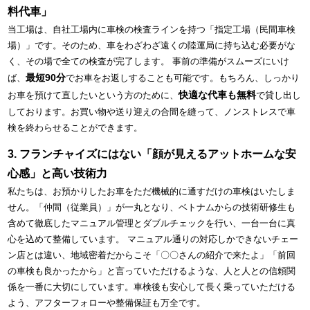
料代車」
当工場は、自社工場内に車検の検査ラインを持つ「指定工場（民間車検
場）」です。そのため、車をわざわざ遠くの陸運局に持ち込む必要がな
く、その場で全ての検査が完了します。 事前の準備がスムーズにいけ
最短90分
ば、
でお車をお返しすることも可能です。もちろん、しっかり
快適な代車も無料
お車を預けて直したいという方のために、
で貸し出し
しております。お買い物や送り迎えの合間を縫って、ノンストレスで車
検を終わらせることができます。
3. フランチャイズにはない「顔が見えるアットホームな安
心感」と高い技術力
私たちは、お預かりしたお車をただ機械的に通すだけの車検はいたしま
せん。「仲間（従業員）」が一丸となり、ベトナムからの技術研修生も
含めて徹底したマニュアル管理とダブルチェックを行い、一台一台に真
心を込めて整備しています。 マニュアル通りの対応しかできないチェー
ン店とは違い、地域密着だからこそ「〇〇さんの紹介で来たよ」「前回
の車検も良かったから」と言っていただけるような、人と人との信頼関
係を一番に大切にしています。車検後も安心して長く乗っていただける
よう、アフターフォローや整備保証も万全です。