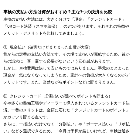
車検の支払い方法は何がおすすめ？主な3つの決済を比較
車検の支払い方法には、大きく分けて「現金」「クレジットカード」
「QRコード決済（スマホ決済）」の3つがあります。それぞれの特徴や
メリット・デメリットを比較してみましょう。
① 現金払い（確実だけどまとまった出費が大変）
昔からの定番の支払い方法です。その場で支払いが完結するため、後か
らの請求に一喜一憂する必要がないという安心感があります。
しかし、車検費用は決して安いものではありません。手元のまとまった
現金が一気になくなってしまうため、家計への負担が大きくなるのがデ
メリットです。また、当然ながらポイントなどは貯まりません。
② クレジットカード（分割払いが選べてポイントも貯まる）
今や多くの整備工場やディーラーで導入されているクレジットカード決
済。一番のメリットは、金額に応じた「クレジットカードのポイント」
がガッツリ貯まる点です。
さらに、一括払いだけでなく「分割払い」や「ボーナス払い」「リボ払
い」などを選択できるため、「今月は予算が厳しいけれど、車検は通さ