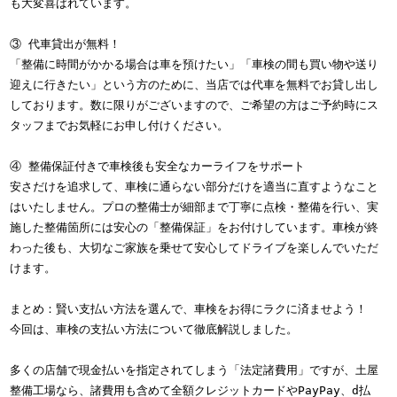
も大変喜ばれています。
③ 代車貸出が無料！
「整備に時間がかかる場合は車を預けたい」「車検の間も買い物や送り
迎えに行きたい」という方のために、当店では代車を無料でお貸し出し
しております。数に限りがございますので、ご希望の方はご予約時にス
タッフまでお気軽にお申し付けください。
④ 整備保証付きで車検後も安全なカーライフをサポート
安さだけを追求して、車検に通らない部分だけを適当に直すようなこと
はいたしません。プロの整備士が細部まで丁寧に点検・整備を行い、実
施した整備箇所には安心の「整備保証」をお付けしています。車検が終
わった後も、大切なご家族を乗せて安心してドライブを楽しんでいただ
けます。
まとめ：賢い支払い方法を選んで、車検をお得にラクに済ませよう！
今回は、車検の支払い方法について徹底解説しました。
多くの店舗で現金払いを指定されてしまう「法定諸費用」ですが、土屋
整備工場なら、諸費用も含めて全額クレジットカードやPayPay、d払