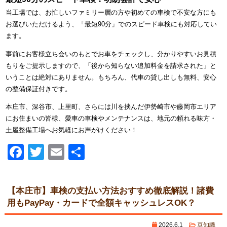
当工場では、お忙しいファミリー層の方や初めての車検で不安な方にも
お選びいただけるよう、「最短90分」でのスピード車検にも対応してい
ます。
事前にお客様立ち会いのもとでお車をチェックし、分かりやすいお見積
もりをご提示しますので、「後から知らない追加料金を請求された」と
いうことは絶対にありません。もちろん、代車の貸し出しも無料、安心
の整備保証付きです。
本庄市、深谷市、上里町、さらには川を挟んだ伊勢崎市や藤岡市エリア
にお住まいの皆様、愛車の車検やメンテナンスは、地元の頼れる味方・
土屋整備工場へお気軽にお声がけください！
Facebook
Twitter
Email
共
有
【本庄市】車検の支払い方法おすすめ徹底解説！諸費
用もPayPay・カードで全額キャッシュレスOK？
2026.6.1
豆知識