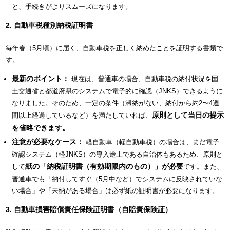
と、手続きがよりスムーズになります。
2. 自動車税種別納税証明書
毎年春（5月頃）に届く、自動車税を正しく納めたことを証明する書類で
す。
最新のポイント：
現在は、普通車の場合、自動車税の納付状況を国
土交通省と都道府県のシステムで電子的に確認（JNKS）できるように
なりました。そのため、一定の条件（滞納がない、納付から約2〜4週
原則として当日の提示
間以上経過しているなど）を満たしていれば、
を省略できます。
注意が必要なケース：
軽自動車（軽自動車税）の場合は、まだ電子
確認システム（軽JNKS）の導入途上である自治体もあるため、原則と
紙の「納税証明書（有効期限内のもの）」が必要
して
です。また、
普通車でも「納付してすぐ（5月中など）でシステムに反映されていな
い場合」や「未納がある場合」は必ず紙の証明書が必要になります。
3. 自動車損害賠償責任保険証明書（自賠責保険証）