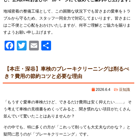
地域密着の整備工場として、この困難な状況下でも皆さまの愛車をトラ
ブルから守るため、スタッフ一同全力で対応してまいります。皆さまに
はご不便とご心配をおかけいたしますが、何卒ご理解とご協力を賜りま
すようお願い申し上げます。
Facebook
Twitter
Email
共
有
【本庄・深谷】車検のブレーキクリーニングは削るべ
き？費用の節約コツと必要な理由
2026.6.4
豆知識
「もうすぐ愛車の車検だけど、できるだけ費用は安く抑えたい……」 そ
う考えて車検の見積書をめくってみると、聞き慣れない項目がたくさん
並んでいて驚いたことはありませんか？
その中でも、特に多くの方が「これって削っても大丈夫なのかな？」と
疑問に思うのが「ブレーキクリーニング」です。