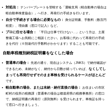
対処法：
ナンバープレートを管轄する「運輸支局（軽自動車の場合は
軽自動車検査協会）」へ行き、再発行の手続きを行います。
自分で手続きする場合に必要なもの：
身分証明書、手数料（数百円
程度）、理由書（窓口で記入）など。
プロに任せる場合：
「平日は仕事で行けない…」という方は、土屋
整備工場へお気軽にご相談ください。お客様に代わって再発行の手続
きを代行（※別途代行手数料がかかります）することも可能です。
自動車税種別納税証明書をなくした場合
普通車の場合：
先述の通り、現在はシステム（JNKS）で納付確認が
なくしてし
できるため、未納がなく、納付から日数が経っていれば、
まっても再発行せずそのまま車検を受けられるケースがほとんど
です。
軽自動車の場合、または未納・納付直後の場合：
お住まいの市区
町村の役所の税務課（普通車の場合は都道府県の税務事務所）の窓口
で、納税証明書の再発行（原則無料）を受けられます。車検証を持っ
て窓口へ行きましょう。