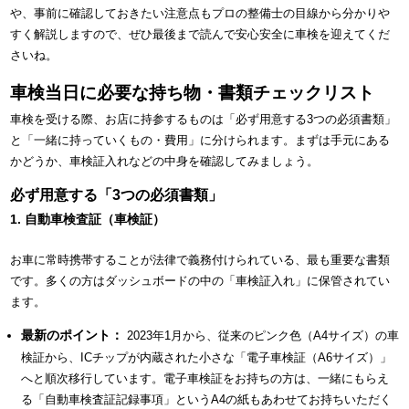
や、事前に確認しておきたい注意点もプロの整備士の目線から分かりや
すく解説しますので、ぜひ最後まで読んで安心安全に車検を迎えてくだ
さいね。
車検当日に必要な持ち物・書類チェックリスト
車検を受ける際、お店に持参するものは「必ず用意する3つの必須書類」
と「一緒に持っていくもの・費用」に分けられます。まずは手元にある
かどうか、車検証入れなどの中身を確認してみましょう。
必ず用意する「3つの必須書類」
1. 自動車検査証（車検証）
お車に常時携帯することが法律で義務付けられている、最も重要な書類
です。多くの方はダッシュボードの中の「車検証入れ」に保管されてい
ます。
最新のポイント：
2023年1月から、従来のピンク色（A4サイズ）の車
検証から、ICチップが内蔵された小さな「電子車検証（A6サイズ）」
へと順次移行しています。電子車検証をお持ちの方は、一緒にもらえ
る「自動車検査証記録事項」というA4の紙もあわせてお持ちいただく