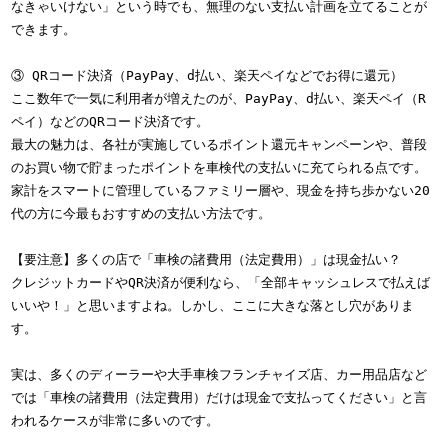
なきゃいけない」という時でも、無理のない支払い計画を立てることが
できます。
③ QRコード決済（PayPay、d払い、楽天ペイなどでお得に還元）
ここ数年で一気に利用者が増えたのが、PayPay、d払い、楽天ペイ（R
ペイ）などのQRコード決済です。
最大の魅力は、各社が実施しているポイント還元キャンペーンや、普段
のお買い物で貯まったポイントを車検代の支払いに充てられる点です。
家計をスマートに管理しているファミリー層や、現金を持ち歩かない20
代の方に今最もおすすめの支払い方法です。
【要注意】多くの店で「車検の諸費用（法定費用）」は現金払い？
クレジットカードやQR決済が便利なら、「全部キャッシュレスで払えば
いいや！」と思いますよね。しかし、ここに大きな落とし穴がありま
す。
実は、多くのディーラーや大手車検フランチャイズ店、カー用品店など
では「車検の諸費用（法定費用）だけは現金で支払ってください」と言
われるケースが非常に多いのです。