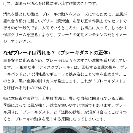
けて、溜まった汚れを綺麗に洗い流す作業のことです。
汚れを落とした後は、ブレーキの動きをスムーズにするために、金属が
擦れ合う部分に新しいグリス（潤滑油）を塗り直す作業までをセットで
行うのが一般的です。人間でいうところの「お風呂に入って、しっかり
保湿クリームを塗る」ような、ブレーキの定期メンテナンスだとイメー
ジしてください。
なぜブレーキは汚れる？（ブレーキダストの正体）
車を安全に止めるため、ブレーキは日々ものすごい摩擦を繰り返してい
ます。 一般的な車（ディスクブレーキ）は、回転する金属の板を、ブレ
ーキパッドという消耗品でギューッと挟み込むことで車を止めます。こ
のとき、黒い金属の削りカスが発生します。これが「ブレーキダスト」
と呼ばれる汚れの正体です。
特に本庄市や深谷市、上里町周辺は、豊かな自然に囲まれている反面、
季節によっては風が強く、砂埃が舞いやすい地域でもあります。ブレー
キ周りに「ブレーキダスト」と「道路の砂埃」が混ざり合ってこびりつ
くと、ブレーキの動きを悪くする原因になってしまいます。