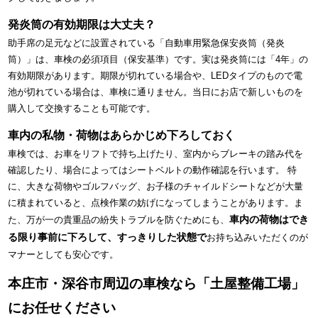
発炎筒の有効期限は大丈夫？
助手席の足元などに設置されている「自動車用緊急保安炎筒（発炎
筒）」は、車検の必須項目（保安基準）です。実は発炎筒には「4年」の
有効期限があります。期限が切れている場合や、LEDタイプのもので電
池が切れている場合は、車検に通りません。当日にお店で新しいものを
購入して交換することも可能です。
車内の私物・荷物はあらかじめ下ろしておく
車検では、お車をリフトで持ち上げたり、室内からブレーキの踏み代を
確認したり、場合によってはシートベルトの動作確認を行います。 特
に、大きな荷物やゴルフバッグ、お子様のチャイルドシートなどが大量
に積まれていると、点検作業の妨げになってしまうことがあります。ま
車内の荷物はでき
た、万が一の貴重品の紛失トラブルを防ぐためにも、
る限り事前に下ろして、すっきりした状態で
お持ち込みいただくのが
マナーとしても安心です。
本庄市・深谷市周辺の車検なら「土屋整備工場」
にお任せください