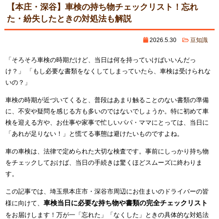
【本庄・深谷】車検の持ち物チェックリスト！忘れ
た・紛失したときの対処法も解説
2026.5.30
豆知識
「そろそろ車検の時期だけど、当日は何を持っていけばいいんだっ
け？」 「もし必要な書類をなくしてしまっていたら、車検は受けられな
いの？」
車検の時期が近づいてくると、普段はあまり触ることのない書類の準備
に、不安や疑問を感じる方も多いのではないでしょうか。特に初めて車
検を迎える方や、お仕事や家事で忙しいパパ・ママにとっては、当日に
「あれが足りない！」と慌てる事態は避けたいものですよね。
車の車検は、法律で定められた大切な検査です。事前にしっかり持ち物
をチェックしておけば、当日の手続きは驚くほどスムーズに終わりま
す。
この記事では、埼玉県本庄市・深谷市周辺にお住まいのドライバーの皆
車検当日に必要な持ち物や書類の完全チェックリスト
様に向けて、
をお届けします！万が一「忘れた」「なくした」ときの具体的な対処法