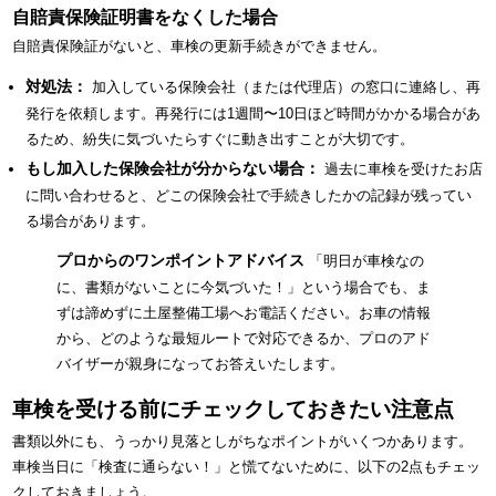
自賠責保険証明書をなくした場合
自賠責保険証がないと、車検の更新手続きができません。
対処法：
加入している保険会社（または代理店）の窓口に連絡し、再
発行を依頼します。再発行には1週間〜10日ほど時間がかかる場合があ
るため、紛失に気づいたらすぐに動き出すことが大切です。
もし加入した保険会社が分からない場合：
過去に車検を受けたお店
に問い合わせると、どこの保険会社で手続きしたかの記録が残ってい
る場合があります。
プロからのワンポイントアドバイス
「明日が車検なの
に、書類がないことに今気づいた！」という場合でも、ま
ずは諦めずに土屋整備工場へお電話ください。お車の情報
から、どのような最短ルートで対応できるか、プロのアド
バイザーが親身になってお答えいたします。
車検を受ける前にチェックしておきたい注意点
書類以外にも、うっかり見落としがちなポイントがいくつかあります。
車検当日に「検査に通らない！」と慌てないために、以下の2点もチェッ
クしておきましょう。