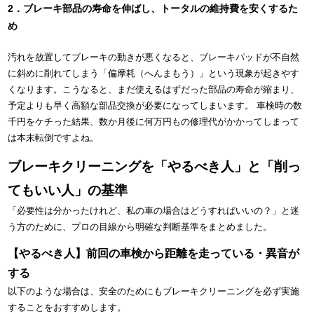
2．ブレーキ部品の寿命を伸ばし、トータルの維持費を安くするた
め
汚れを放置してブレーキの動きが悪くなると、ブレーキパッドが不自然
に斜めに削れてしまう「偏摩耗（へんまもう）」という現象が起きやす
くなります。こうなると、まだ使えるはずだった部品の寿命が縮まり、
予定よりも早く高額な部品交換が必要になってしまいます。 車検時の数
千円をケチった結果、数か月後に何万円もの修理代がかかってしまって
は本末転倒ですよね。
ブレーキクリーニングを「やるべき人」と「削っ
てもいい人」の基準
「必要性は分かったけれど、私の車の場合はどうすればいいの？」と迷
う方のために、プロの目線から明確な判断基準をまとめました。
【やるべき人】前回の車検から距離を走っている・異音が
する
以下のような場合は、安全のためにもブレーキクリーニングを必ず実施
することをおすすめします。