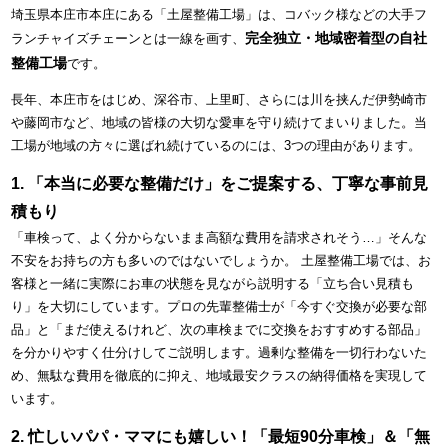
埼玉県本庄市本庄にある「土屋整備工場」は、コバック様などの大手フ
完全独立・地域密着型の自社
ランチャイズチェーンとは一線を画す、
整備工場
です。
長年、本庄市をはじめ、深谷市、上里町、さらには川を挟んだ伊勢崎市
や藤岡市など、地域の皆様の大切な愛車を守り続けてまいりました。当
工場が地域の方々に選ばれ続けているのには、3つの理由があります。
1. 「本当に必要な整備だけ」をご提案する、丁寧な事前見
積もり
「車検って、よく分からないまま高額な費用を請求されそう…」そんな
不安をお持ちの方も多いのではないでしょうか。 土屋整備工場では、お
客様と一緒に実際にお車の状態を見ながら説明する「立ち合い見積も
り」を大切にしています。プロの先輩整備士が「今すぐ交換が必要な部
品」と「まだ使えるけれど、次の車検までに交換をおすすめする部品」
を分かりやすく仕分けしてご説明します。過剰な整備を一切行わないた
め、無駄な費用を徹底的に抑え、地域最安クラスの納得価格を実現して
います。
2. 忙しいパパ・ママにも嬉しい！「最短90分車検」＆「無