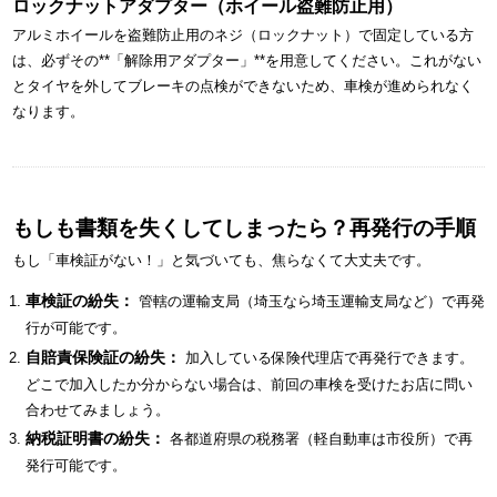
ロックナットアダプター（ホイール盗難防止用）
アルミホイールを盗難防止用のネジ（ロックナット）で固定している方
は、必ずその**「解除用アダプター」**を用意してください。これがない
とタイヤを外してブレーキの点検ができないため、車検が進められなく
なります。
もしも書類を失くしてしまったら？再発行の手順
もし「車検証がない！」と気づいても、焦らなくて大丈夫です。
車検証の紛失：
管轄の運輸支局（埼玉なら埼玉運輸支局など）で再発
行が可能です。
自賠責保険証の紛失：
加入している保険代理店で再発行できます。
どこで加入したか分からない場合は、前回の車検を受けたお店に問い
合わせてみましょう。
納税証明書の紛失：
各都道府県の税務署（軽自動車は市役所）で再
発行可能です。