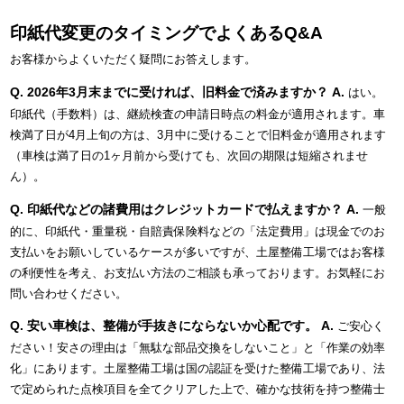
印紙代変更のタイミングでよくあるQ&A
お客様からよくいただく疑問にお答えします。
Q. 2026年3月末までに受ければ、旧料金で済みますか？
A.
はい。
印紙代（手数料）は、継続検査の申請日時点の料金が適用されます。車
検満了日が4月上旬の方は、3月中に受けることで旧料金が適用されます
（車検は満了日の1ヶ月前から受けても、次回の期限は短縮されませ
ん）。
Q. 印紙代などの諸費用はクレジットカードで払えますか？
A.
一般
的に、印紙代・重量税・自賠責保険料などの「法定費用」は現金でのお
支払いをお願いしているケースが多いですが、土屋整備工場ではお客様
の利便性を考え、お支払い方法のご相談も承っております。お気軽にお
問い合わせください。
Q. 安い車検は、整備が手抜きにならないか心配です。
A.
ご安心く
ださい！安さの理由は「無駄な部品交換をしないこと」と「作業の効率
化」にあります。土屋整備工場は国の認証を受けた整備工場であり、法
で定められた点検項目を全てクリアした上で、確かな技術を持つ整備士