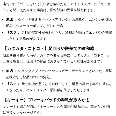
走行中に「ゴー」という低い音が響いたり、アイドリング中に「ガラガ
ラ」と聞こえたりする場合は、回転部分の異常が疑われます。
原因：
タイヤを支える「ハブベアリング」の摩耗や、エンジン内部の
部品（ウォーターポンプなど）の寿命。
リスク：
走行の安定性が失われたり、冷却水が漏れてエンジンが故障
したりする恐れがあります。
【カタカタ・コトコト】足回りや段差での違和感
段差を乗り越えた時や、カーブを曲がる時に「カタカタ」「コトコト」
と響く場合は、足回りの部品にガタがきている可能性があります。
原因：
ショックアブソーバーやスタビライザーリンクといった、衝撃
を吸収する部品のゴムの劣化。
リスク：
乗り心地が悪くなるだけでなく、最悪の場合は車検に通らな
くなったり、ハンドリングに悪影響を及ぼしたりします。
【キーキー】ブレーキパッドの摩耗が原因かも
ブレーキを踏んだ時に「キーキー」と金属音が鳴るのは、車からの非常
に重要なメッセージです。