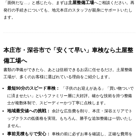
土屋整備工場
「面倒だな…」と感じたら、まずは
へご相談ください。再
発行の手続きについても、地元本庄のスタッフが親身にサポートいたし
ます。
本庄市・深谷市で「安くて早い」車検なら土屋整
備工場へ
書類の準備ができたら、あとは信頼できるお店に任せるだけ。土屋整備
工場が、多くのお客様に選ばれている理由をご紹介します。
最短90分のスピード車検：
「子供のお迎えがある」「買い物ついで
に済ませたい」というファミリー層に大好評。確かな技術を持つ整備
士が複数体制で、スピーディーかつ丁寧に点検します。
地域最安値への挑戦：
余計な広告費を削り、本庄・深谷エリアでト
ップクラスの低価格を実現。もちろん、勝手な追加整備は一切いたし
ません。
事前見積もりで安心：
車検の前に必ずお車を確認し、正確な費用を