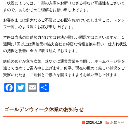
・状況によっては、一部の入庫をお断りせざる得ない可能性もございま
すので、あらかじめご理解をお願い申し上げます。
お客さまには多大なるご不便とご心配をおかけいたしますこと、スタッ
フ一同、心より深くお詫び申し上げます。
本件は当店の自助努力だけでは解決が難しい問題ではございますが、１
週間に1回以上は供給元の協力会社と綿密な情報交換を行い、仕入れ状況
の把握と改善に全力で取り組んでおります。
供給のめどが立ち次第、速やかに通常営業を再開し、ホームページ等を
通じて改めてご案内申し上げます。何卒、現在の極めて厳しい状況をご
賢察いただき、ご理解とご協力を賜りますようお願い申し上げます。
Facebook
Twitter
Email
共
有
ゴールデンウィーク休業のお知らせ
2026.4.19
お知らせ