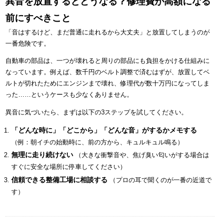
異音を放置するとどうなる？修理費が高額になる
前にすべきこと
「音はするけど、まだ普通に走れるから大丈夫」と放置してしまうのが
一番危険です。
自動車の部品は、一つが壊れると周りの部品にも負担をかける仕組みに
なっています。例えば、数千円のベルト調整で済むはずが、放置してベ
ルトが切れたためにエンジンまで壊れ、修理代が数十万円になってしま
った……というケースも少なくありません。
異音に気づいたら、まずは以下の3ステップを試してください。
「どんな時に」「どこから」「どんな音」がするかメモする
（例：朝イチの始動時に、前の方から、キュルキュル鳴る）
無理に走り続けない
（大きな衝撃音や、焦げ臭い匂いがする場合は
すぐに安全な場所に停車してください）
信頼できる整備工場に相談する
（プロの耳で聞くのが一番の近道で
す）