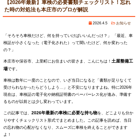
【2026年最新】車検の必要書類チェックリスト！忘れ
た時の対処法も本庄市のプロが解説
2026.4.5
お知らせ
「そろそろ車検だけど、何を持っていけばいいんだっけ？」 「最近、車
検証が小さくなった（電子化された）って聞いたけど、何か変わった
の？」
土屋整備工
本庄市や深谷市、上里町にお住まいの皆さま、こんにちは！
場
です。
車検は数年に一度のことなので、いざ当日になると「書類が足りなくて
受けられなかったらどうしよう…」と不安になりますよね。特に2026年
現在は、車検証の電子化や納税証明書のペーパーレス化が進み、準備す
るものが以前とは少し変わっています。
2026年最新の車検に必要な持ち物
この記事では、
を、どこよりも分か
りやすくチェックリスト形式でまとめました。この記事を読めば、当日
の忘れ物の心配がなくなり、スムーズに車検を終えることができます
よ！