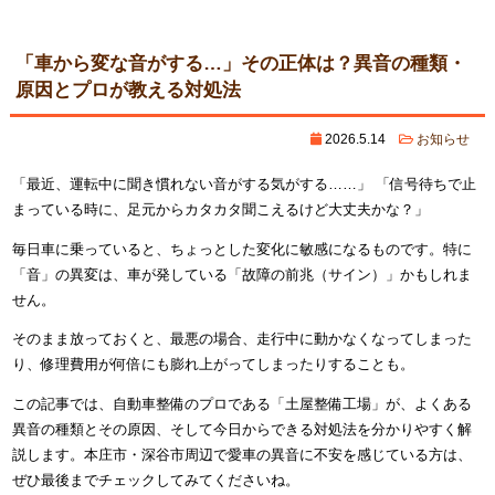
有
「車から変な音がする…」その正体は？異音の種類・
原因とプロが教える対処法
2026.5.14
お知らせ
「最近、運転中に聞き慣れない音がする気がする……」 「信号待ちで止
まっている時に、足元からカタカタ聞こえるけど大丈夫かな？」
毎日車に乗っていると、ちょっとした変化に敏感になるものです。特に
「音」の異変は、車が発している「故障の前兆（サイン）」かもしれま
せん。
そのまま放っておくと、最悪の場合、走行中に動かなくなってしまった
り、修理費用が何倍にも膨れ上がってしまったりすることも。
この記事では、自動車整備のプロである「土屋整備工場」が、よくある
異音の種類とその原因、そして今日からできる対処法を分かりやすく解
説します。本庄市・深谷市周辺で愛車の異音に不安を感じている方は、
ぜひ最後までチェックしてみてくださいね。