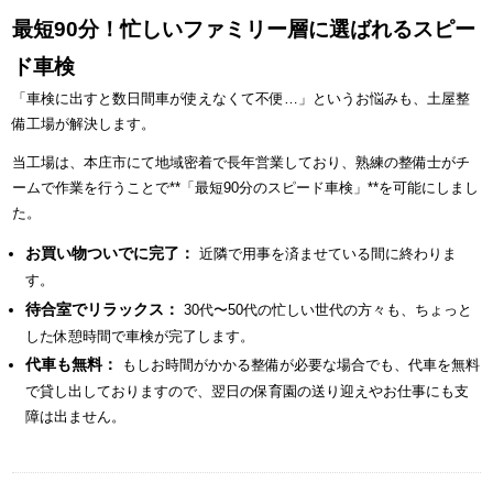
最短90分！忙しいファミリー層に選ばれるスピー
ド車検
「車検に出すと数日間車が使えなくて不便…」というお悩みも、土屋整
備工場が解決します。
当工場は、本庄市にて地域密着で長年営業しており、熟練の整備士がチ
ームで作業を行うことで**「最短90分のスピード車検」**を可能にしまし
た。
お買い物ついでに完了：
近隣で用事を済ませている間に終わりま
す。
待合室でリラックス：
30代〜50代の忙しい世代の方々も、ちょっと
した休憩時間で車検が完了します。
代車も無料：
もしお時間がかかる整備が必要な場合でも、代車を無料
で貸し出しておりますので、翌日の保育園の送り迎えやお仕事にも支
障は出ません。