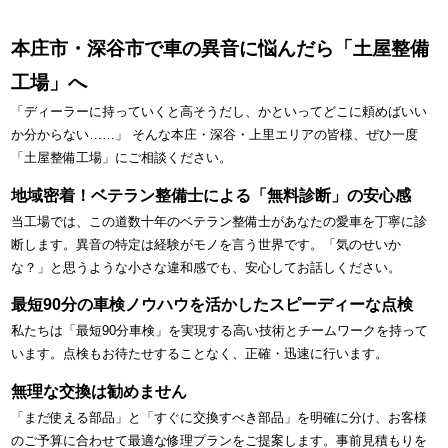
本庄市・深谷市で車の異音に悩んだら「土屋整備
工場」へ
「ディーラーに持っていくと高そうだし、かといってどこに頼めばいい
か分からない……」 そんな本庄・深谷・上里エリアの皆様、ぜひ一度
「土屋整備工場」にご相談ください。
地域密着！ベテラン整備士による「無料診断」の安心感
当工場では、この道数十年のベテラン整備士があなたの愛車を丁寧に診
断します。異音の特定は経験がモノを言う世界です。「気のせいか
な？」と思うような小さな違和感でも、安心してお話しください。
最短90分の車検ノウハウを活かしたスピーディーな点検
私たちは「最短90分車検」を実現する高い技術とチームワークを持って
います。点検もお待たせすることなく、正確・迅速に行います。
無理な交換は勧めません
「まだ使える部品」と「すぐに交換すべき部品」を明確に分け、お客様
のご予算に合わせて最適な修理プランをご提案します。事前見積もりを