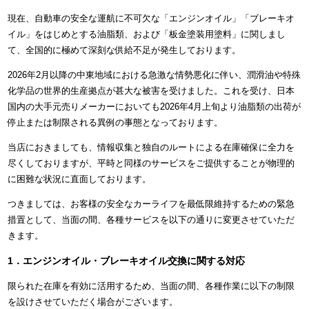
現在、自動車の安全な運航に不可欠な「エンジンオイル」「ブレーキオ
イル」をはじめとする油脂類、および「板金塗装用塗料」に関しまし
て、全国的に極めて深刻な供給不足が発生しております。
2026年2月以降の中東地域における急激な情勢悪化に伴い、潤滑油や特殊
化学品の世界的生産拠点が甚大な被害を受けました。これを受け、日本
国内の大手元売りメーカーにおいても2026年4月上旬より油脂類の出荷が
停止または制限される異例の事態となっております。
当店におきましても、情報収集と独自のルートによる在庫確保に全力を
尽くしておりますが、平時と同様のサービスをご提供することが物理的
に困難な状況に直面しております。
つきましては、お客様の安全なカーライフを最低限維持するための緊急
措置として、当面の間、各種サービスを以下の通りに変更させていただ
きます。
1．エンジンオイル・ブレーキオイル交換に関する対応
限られた在庫を有効に活用するため、当面の間、各種作業に以下の制限
を設けさせていただく場合がございます。