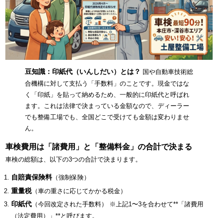
豆知識：印紙代（いんしだい）とは？
国や自動車技術総
合機構に対して支払う「手数料」のことです。現金ではな
く「印紙」を貼って納めるため、一般的に印紙代と呼ばれ
ます。これは法律で決まっている金額なので、ディーラー
でも整備工場でも、全国どこで受けても金額は変わりませ
ん。
車検費用は「諸費用」と「整備料金」の合計で決まる
車検の総額は、以下の3つの合計で決まります。
自賠責保険料
（強制保険）
重量税
（車の重さに応じてかかる税金）
印紙代
（今回改定された手数料） ※上記1〜3を合わせて**「諸費用
（法定費用）」**と呼びます。