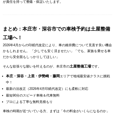
が責任を持って整備・保証いたします。
まとめ：本庄市・深谷市での車検予約は土屋整備
工場へ！
2026年4月からの印紙代改定により、車の維持費について見直す良い機会
かもしれません。 「少しでも安く済ませたい」「でも、家族を乗せる車
だから安全面もしっかりしてほしい」
土屋整備工場
そんな欲張りな願いを叶えるのが、本庄市の
です。
本庄・深谷・上里・伊勢崎・藤岡
エリアで地域最安値クラスに挑戦
中！
最新の法改正（2026年4月印紙代改定）にも柔軟に対応
最短90分のスピード車検＆代車無料
プロによる丁寧な無料見積もり
車検の時期が近づいている方、まずは「今の料金がいくらになるのか」