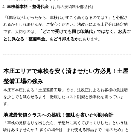
車検基本料・整備代金
（お店の技術料や部品代）
「印紙代が上がったから、車検代がすごく高くなるのでは？」と心配さ
れるかもしれませんが、ご安心ください。法改正による上昇分は限定的
「どこで受けても同じ印紙代」ではなく、お店ご
です。大切なのは、
とに異なる「整備料金」をどう抑えるか
にあります。
本庄エリアで車検を安く済ませたい方必見！土屋
整備工場の強み
本庄市本庄にある「土屋整備工場」では、法改正によるお客様の負担増
を少しでも減らせるよう、徹底したコスト削減と効率化を図っていま
す。
地域最安値クラスへの挑戦！無駄を省いた明朗会計
「車検の見積もりを出したら、予想外に高くてびっくりした」という経
験はありませんか？ 多くの場合は、まだ使える部品まで「念のため」と