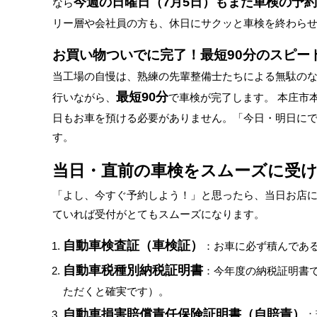
今週の日曜日（7月5日）もまだ車検の予
なら
リー層や会社員の方も、休日にサクッと車検を終わら
お買い物ついでに完了！最短90分のスピー
当工場の自慢は、熟練の先輩整備士たちによる無駄の
最短90分
行いながら、
で車検が完了します。 本庄市
日もお車を預ける必要がありません。「今日・明日に
す。
当日・直前の車検をスムーズに受け
「よし、今すぐ予約しよう！」と思ったら、当日お店に
ていれば受付がとてもスムーズになります。
自動車検査証（車検証）
：お車に必ず積んであ
自動車税種別納税証明書
：今年度の納税証明書
ただくと確実です）。
自動車損害賠償責任保険証明書（自賠責）
：