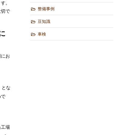
ます。
整備事例
大切で
豆知識
に
車検
辺にお
）とな
めで
当工場