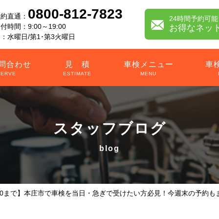
0800-812-7823
予約直通：
24時間予約可能
時間：9:00～19:00
お得なネッ
：水曜日/第1･第3火曜日
問合わせ
見 積
車検メニュー
車
SERVE
ESTIMATE
MENU
スタッフブログ
/10まで】本庄市で車検を当日・急ぎで受けたい方必見！今週末の予約も