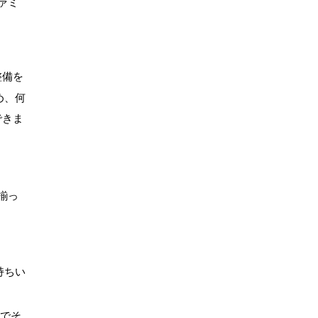
ァミ
整備を
め、何
できま
揃っ
持ちい
でそ