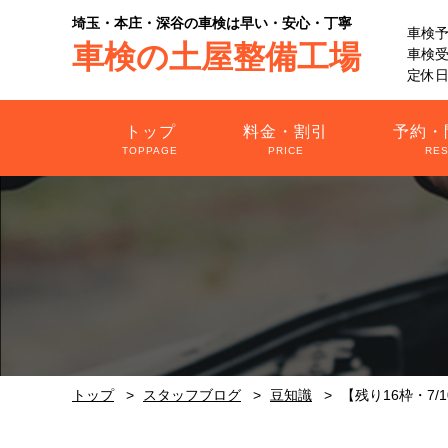
埼玉・本庄・深谷の車検は早い・安心・丁寧
車検
車検の土屋整備工場
車検受付
定休日
トップ
料金・割引
予約・
TOPPAGE
PRICE
RE
トップ
スタッフブログ
豆知識
【残り16枠・7