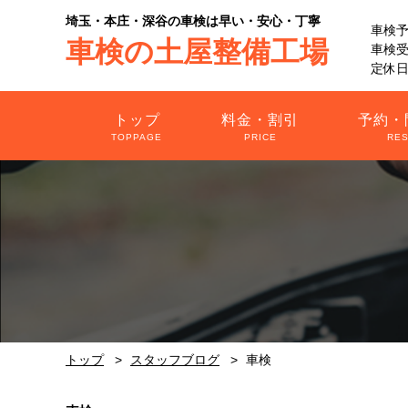
埼玉・本庄・深谷の車検は早い・安心・丁寧
車検
車検の土屋整備工場
車検受付
定休日
トップ
料金・割引
予約・
TOPPAGE
PRICE
RE
トップ
スタッフブログ
車検