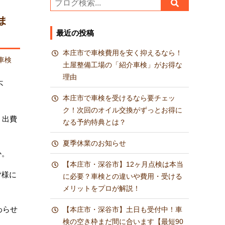
ま
最近の投稿
本庄市で車検費用を安く抑えるなら！
車検
土屋整備工場の「紹介車検」がお得な
理由
不
本庄市で車検を受けるなら要チェッ
ク！次回のオイル交換がずっとお得に
、出費
なる予約特典とは？
夏季休業のお知らせ
か。
【本庄市・深谷市】12ヶ月点検は本当
皆様に
に必要？車検との違いや費用・受ける
メリットをプロが解説！
わらせ
【本庄市・深谷市】土日も受付中！車
検の空き枠まだ間に合います【最短90