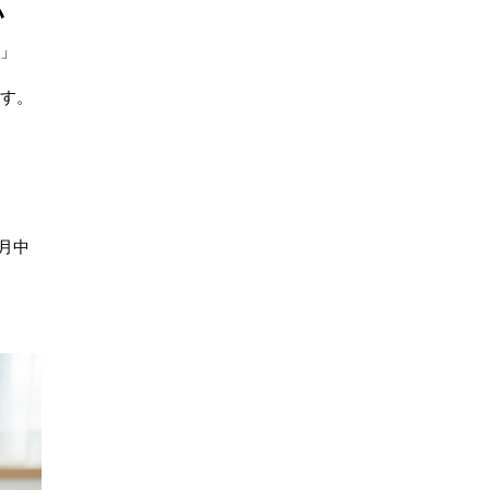
い
！」
ます。
月中