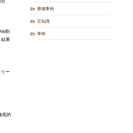
の分、
整備事例
豆知識
eb割
車検
、結果
をリー
徹底的