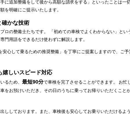
勝手に追加整備をして後から高額な請求をする」といったことは一
金額を明確にご提示いたします。
と確かな技術
プロの整備士たちです。 「初めての車検でよくわからない」という
、専門用語をできるだけ使わずに解説します。
を安心して乗るための推奨整備」を丁寧にご提案しますので、ご予
も嬉しいスピード対応
最短90分
ているため、
で車検を完了させることができます。 お忙
愛車をお預けいただき、その日のうちに乗ってお帰りいただくこと
し出ししております。また、車検後も安心してお乗りいただけるよ
。