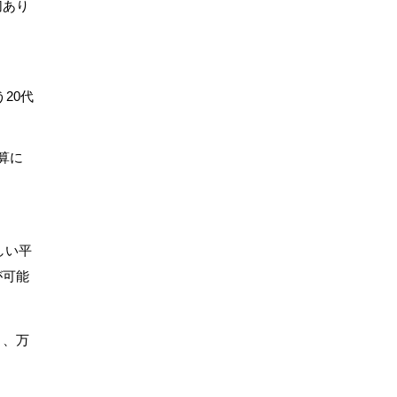
切あり
20代
算に
しい平
が可能
う、万