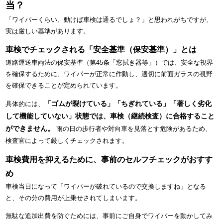
当？
「ワイパーくらい、動けば車検は通るでしょ？」と思われがちですが、
実は厳しい基準があります。
車検でチェックされる「安全基準（保安基準）」とは
道路運送車両法の保安基準（第45条「窓拭き器等」）では、安全な視界
を確保するために、ワイパーが正常に作動し、適切に前面ガラスの視野
を確保できることが定められています。
「ゴムが裂けている」「ちぎれている」「著しく劣化
具体的には、
して機能していない」状態では、車検（継続検査）に合格すること
ができません。
雨の日の歩行者や対向車を見落とす危険があるため、
検査官によって厳しくチェックされます。
車検費用を抑えるために、事前のセルフチェックがおすす
め
車検当日になって「ワイパーが破れているので交換しますね」となる
と、その分の費用が上乗せされてしまいます。
無駄な追加出費を防ぐためには、事前にご自身でワイパーを動かしてみ