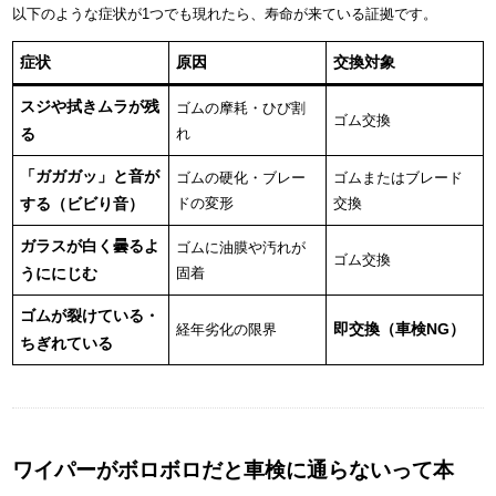
以下のような症状が1つでも現れたら、寿命が来ている証拠です。
症状
原因
交換対象
スジや拭きムラが残
ゴムの摩耗・ひび割
ゴム交換
る
れ
「ガガガッ」と音が
ゴムの硬化・ブレー
ゴムまたはブレード
する（ビビり音）
ドの変形
交換
ガラスが白く曇るよ
ゴムに油膜や汚れが
ゴム交換
うににじむ
固着
ゴムが裂けている・
即交換（車検NG）
経年劣化の限界
ちぎれている
ワイパーがボロボロだと車検に通らないって本