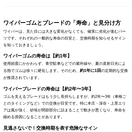
ワイパーゴムとブレードの「寿命」と見分け方
ワイパーは、見た目には大きな変化がなくても、確実に劣化が進むパー
ツです。それぞれの一般的な寿命の目安と、交換時期を知らせるサイン
を知っておきましょう。
ワイパーゴムの寿命は【約1年】
使用頻度にかかわらず、青空駐車などでの紫外線や、夏の直射日光によ
約1年に1回
る熱でゴムは徐々に硬化します。そのため、
の定期的な交換
が推奨されています。
ワイパーブレードの寿命は【約2年〜3年】
ゴムを支えるブレードはもう少し長持ちしますが、約2年〜3年（車検ご
とのタイミングなど）での交換が目安です。特に本庄・深谷・上里エリ
アは風が強く、砂埃が関節部分に詰まることで動きが悪くなり、寿命を
縮める原因になることがあります。
見逃さないで！交換時期を表す危険なサイン