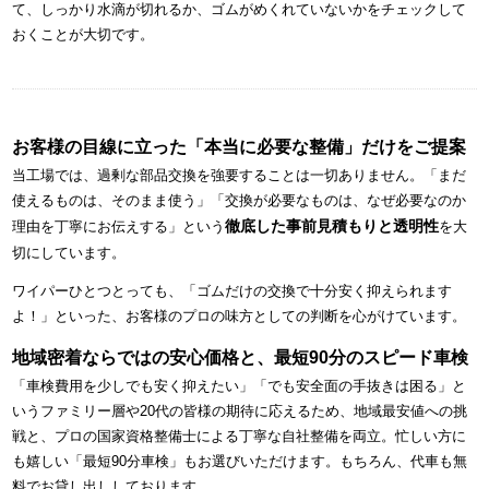
て、しっかり水滴が切れるか、ゴムがめくれていないかをチェックして
おくことが大切です。
お客様の目線に立った「本当に必要な整備」だけをご提案
当工場では、過剰な部品交換を強要することは一切ありません。「まだ
使えるものは、そのまま使う」「交換が必要なものは、なぜ必要なのか
徹底した事前見積もりと透明性
理由を丁寧にお伝えする」という
を大
切にしています。
ワイパーひとつとっても、「ゴムだけの交換で十分安く抑えられます
よ！」といった、お客様のプロの味方としての判断を心がけています。
地域密着ならではの安心価格と、最短90分のスピード車検
「車検費用を少しでも安く抑えたい」「でも安全面の手抜きは困る」と
いうファミリー層や20代の皆様の期待に応えるため、地域最安値への挑
戦と、プロの国家資格整備士による丁寧な自社整備を両立。忙しい方に
も嬉しい「最短90分車検」もお選びいただけます。もちろん、代車も無
料でお貸し出ししております。