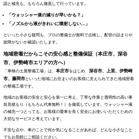
認と補充も、もちろん徹底して行っています。
「ウォッシャー液の減りが早いかも？」
「ノズルから液がきれいに噴射しない…」
といった小さな疑問も、プロの整備士が無料で点検し、配管の詰まりや
故障がないか確認いたします。
地域密着だからこその安心感と整備保証（本庄市、深谷
市、伊勢崎市エリアの方へ）
本庄市
深谷市、上里、伊勢崎
「車検の土屋整備工場」は、
をはじめ、
市、藤岡市
といった地域にお住まいのお客様に支えられてきた地域密着
の整備工場です。
地域のお客様の安全と安心を第一に考え、丁寧な作業と透明性の高い事
前見積もり（もちろん代車無料！）を徹底しています。ウォッシャー液
の補充一つとっても、お客様の愛車を長く安全にお使いいただくための
大切なサービスと考えています。
不安な点や、車のことで何か気になることがあれば、どんな小さなこと
でもお気軽にご相談ください。