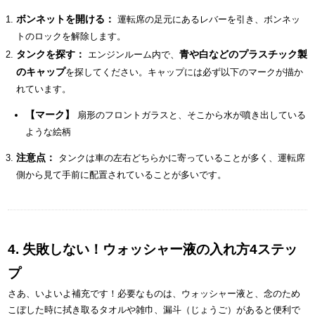
ボンネットを開ける：
運転席の足元にあるレバーを引き、ボンネッ
トのロックを解除します。
タンクを探す：
青や白などのプラスチック製
エンジンルーム内で、
のキャップ
を探してください。キャップには必ず以下のマークが描か
れています。
【マーク】
扇形のフロントガラスと、そこから水が噴き出している
ような絵柄
注意点：
タンクは車の左右どちらかに寄っていることが多く、運転席
側から見て手前に配置されていることが多いです。
4. 失敗しない！ウォッシャー液の入れ方4ステッ
プ
さあ、いよいよ補充です！必要なものは、ウォッシャー液と、念のため
こぼした時に拭き取るタオルや雑巾、漏斗（じょうご）があると便利で