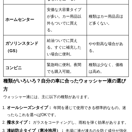
安価な大容量タイプ
が多い。カー用品以
種類はカー用品店ほ
ホームセンター
外もついでに買え
ど多くない。
る。
給油ついでに買え
ガソリンスタンド
やや割高な場合があ
る。すぐに補充した
（GS）
る。
い場合に便利。
緊急時に便利。夜間
種類は少なく、価格
コンビニ
でも購入可能。
は高め。
種類がいろいろ？自分の車に合ったウォッシャー液の選び
方
ウォッシャー液には、主に以下の種類があります。
オールシーズンタイプ：
年間を通じて使用できる標準的なもの。迷
ったらこれを選べばOKです。
撥水タイプ：
ガラスをコーティングし、雨粒を弾く効果があります。
凍結防止タイプ（寒冷地用）：
冬場に液が凍るのを防ぐ成分が強化