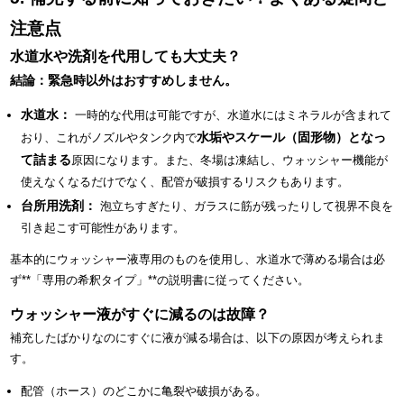
注意点
水道水や洗剤を代用しても大丈夫？
結論：緊急時以外はおすすめしません。
水道水：
一時的な代用は可能ですが、水道水にはミネラルが含まれて
水垢やスケール（固形物）となっ
おり、これがノズルやタンク内で
て詰まる
原因になります。また、冬場は凍結し、ウォッシャー機能が
使えなくなるだけでなく、配管が破損するリスクもあります。
台所用洗剤：
泡立ちすぎたり、ガラスに筋が残ったりして視界不良を
引き起こす可能性があります。
基本的にウォッシャー液専用のものを使用し、水道水で薄める場合は必
ず**「専用の希釈タイプ」**の説明書に従ってください。
ウォッシャー液がすぐに減るのは故障？
補充したばかりなのにすぐに液が減る場合は、以下の原因が考えられま
す。
配管（ホース）のどこかに亀裂や破損がある。