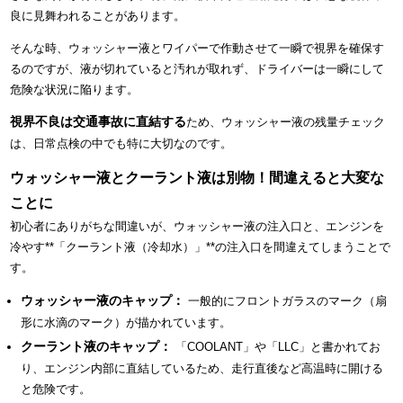
良に見舞われることがあります。
そんな時、ウォッシャー液とワイパーで作動させて一瞬で視界を確保す
るのですが、液が切れていると汚れが取れず、ドライバーは一瞬にして
危険な状況に陥ります。
視界不良は交通事故に直結する
ため、ウォッシャー液の残量チェック
は、日常点検の中でも特に大切なのです。
ウォッシャー液とクーラント液は別物！間違えると大変な
ことに
初心者にありがちな間違いが、ウォッシャー液の注入口と、エンジンを
冷やす**「クーラント液（冷却水）」**の注入口を間違えてしまうことで
す。
ウォッシャー液のキャップ：
一般的にフロントガラスのマーク（扇
形に水滴のマーク）が描かれています。
クーラント液のキャップ：
「COOLANT」や「LLC」と書かれてお
り、エンジン内部に直結しているため、走行直後など高温時に開ける
と危険です。