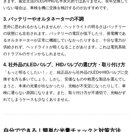
きます。最近主流のLEDやHIDも半永久的ではありません。長年交換して
いない場合は、車検を機に交換を検討するのがおすすめです。
3. バッテリーやオルタネーターの不調
意外に思われるかもしれませんが、ヘッドライトの明るさはバッテリー
の状態にも左右されます。バッテリーの電圧が低下したり、発電機であ
るオルタネーターが正常に機能していなかったりすると、十分な電力が
供給されず、ヘッドライトが暗くなることがあります。これは電気系統
のトラブルのサインかもしれません。
4. 社外品のLEDバルブ、HIDバルブの選び方・取り付け方
「もっと明るくしたい！」と、純正品から社外品のLEDやHIDバルブに交
換する方も多いでしょう。しかし、安価なものや粗悪な製品を選んでし
まうと、本来の光量が出なかったり、光軸が不安定になったりして、車
検に通らない原因になります。また、取り付け方が不適切で、光軸がず
れてしまうケースも少なくありません。
自分でできる！簡単な光量チェックと対策方法