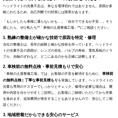
ヘッドライトの光量不足は、単なる電球切れではありません。原因が多
岐にわたるため、自己判断での対策には限界があります。
「もしかしたら車検に通らないかも…」「自分でできるか不安…」そう
感じたら、ぜひ私たち**「車検の土屋整備工場」**にご相談ください。
1. 熟練の整備士が確かな技術で原因を特定・修理
当社の整備士は、長年の経験と確かな技術を持っています。ヘッドライ
トの光量不足の原因が、レンズの劣化、バルブの寿命、電気系統のトラ
ブル、光軸のずれなど、どこにあるのかを正確に診断します。
2. 車検前の無料点検・事前見積もりで安心
車検前
「車検の土屋整備工場」では、お客様の不安を解消するために、
の無料点検
丁寧な事前見積もり
と
を実施しています。ヘッドライトの
光量も専用のテスターでしっかりとチェック。修理が必要な場合は、費
用や内容を分かりやすくご説明し、お客様にご納得いただいてから作業
を進めます。追加費用が発生することもありませんので、安心してご相
談ください。
3. 地域密着だからできる安心のサービス