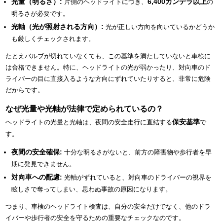
光量（明るさ）:
6,400カンデラ以上
片側のヘッドライトにつき、
の
明るさが必要です。
光軸（光が照射される方向）:
光が正しい方向を向いているかどうか
も厳しくチェックされます。
たとえバルブが切れていなくても、この基準を満たしていないと車検に
は合格できません。特に、ヘッドライトの光が弱かったり、対向車のド
ライバーの目に直接入るような方向にずれていたりすると、非常に危険
だからです。
なぜ光量や光軸が法律で定められているの？
保安基準
ヘッドライトの光量と光軸は、夜間の安全走行に直結する
で
す。
夜間の安全確保:
十分な明るさがないと、前方の障害物や歩行者を早
期に発見できません。
対向車への配慮:
光軸がずれていると、対向車のドライバーの視界を
眩しさで奪ってしまい、思わぬ事故の原因になります。
つまり、車検のヘッドライト検査は、自分の安全だけでなく、他のドラ
イバーや歩行者の安全を守るための重要なチェックなのです。